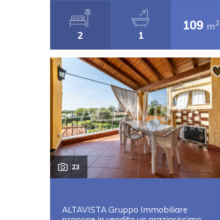
109
2
m
2
1
23
ALTAVISTA Gruppo Immobiliare
propone in vendita un graziosissimo