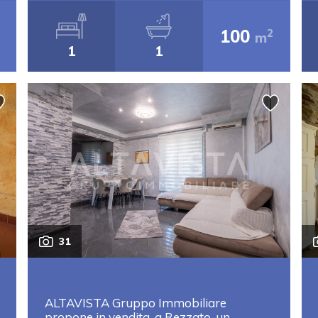
100
2
m
1
1
31
ALTAVISTA Gruppo Immobiliare
propone in vendita, a Rezzato, un