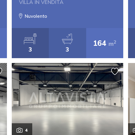
VILLA IN VENDITA
Nuvolento
164
2
m
3
3
4