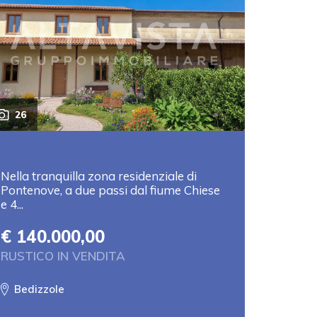
26
Nella tranquilla zona residenziale di
Pontenove, a due passi dal fiume Chiese
e 4...
€ 140.000,00
RUSTICO IN VENDITA
Bedizzole