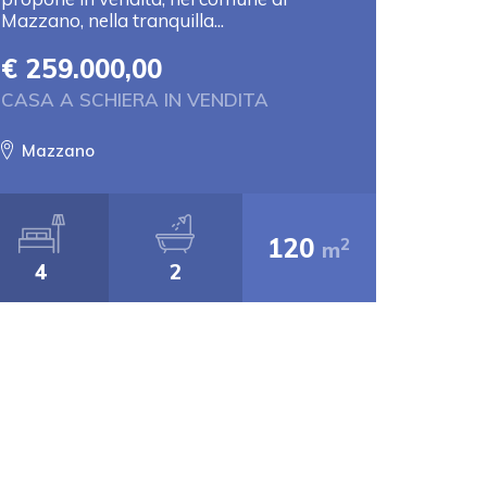
Mazzano, nella tranquilla...
€ 259.000,00
CASA A SCHIERA IN VENDITA
Mazzano
120
2
m
4
2