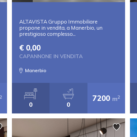
ALTAVISTA Gruppo Immobiliare
propone in vendita, a Manerbio, un
prestigioso complesso...
€ 0,00
CAPANNONE IN VENDITA
Manerbio
7200
2
2
m
0
0