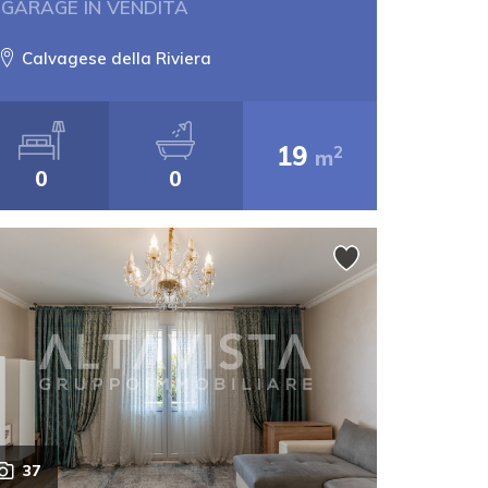
GARAGE IN VENDITA
Calvagese della Riviera
19
2
m
0
0
37