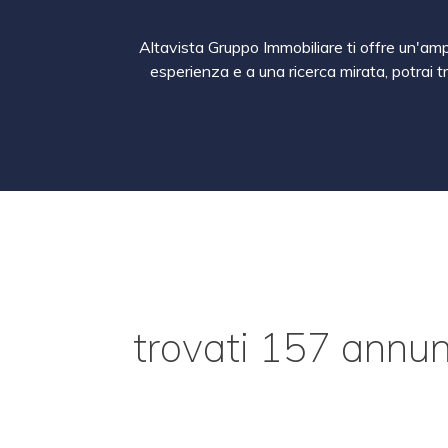
Altavista Gruppo Immobiliare ti offre un'ampi
esperienza e a una ricerca mirata, potrai t
trovati 157 annunc