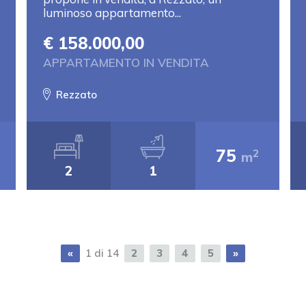
luminoso appartamento...
€ 158.000,00
APPARTAMENTO IN VENDITA
Rezzato
75
2
m
2
1
«
1 di 14
2
3
4
5
»