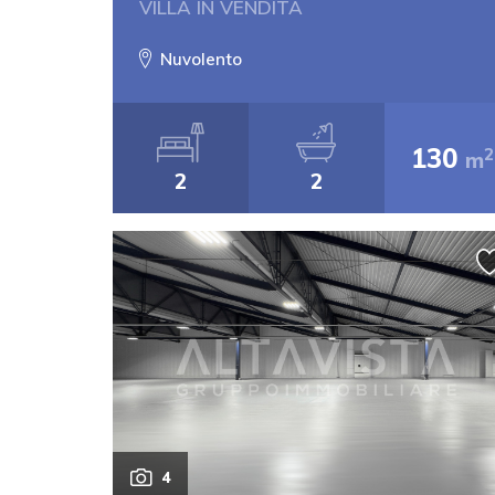
VILLA IN VENDITA
Nuvolento
130
2
m
2
2
4