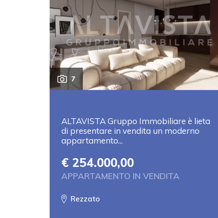
7
ALTAVISTA Gruppo Immobiliare è lieta
di presentare in vendita un moderno
appartamento...
€ 254.000,00
APPARTAMENTO IN VENDITA
Rezzato