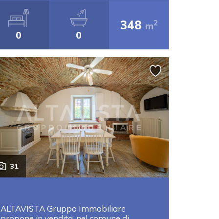
348
2
m
0
0
31
ALTAVISTA Gruppo Immobiliare
propone in vendita, nel comune di