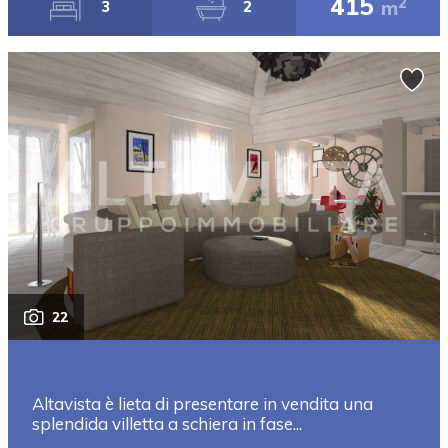
415
2
m
3
2
22
Altavista è lieta di presentare in vendita una
splendida villetta a schiera in fase...