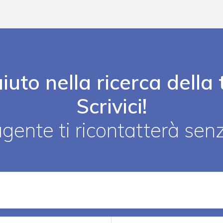
iuto nella ricerca dell
Scrivici!
gente ti ricontatterà se