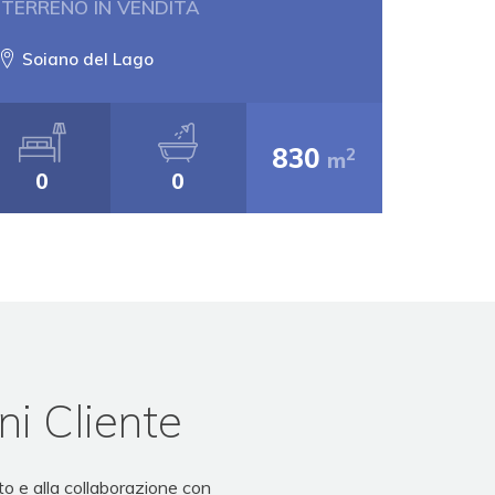
TERRENO IN VENDITA
Soiano del Lago
830
2
m
0
0
ni Cliente
o e alla collaborazione con