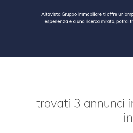
Altavista Gruppo Immobiliare ti offre un'ampi
esperienza e a una ricerca mirata, potrai t
trovati 3 annunci i
i