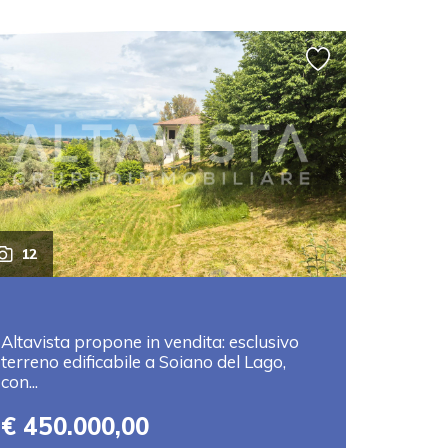
12
Altavista propone in vendita: esclusivo
terreno edificabile a Soiano del Lago,
con...
€ 450.000,00