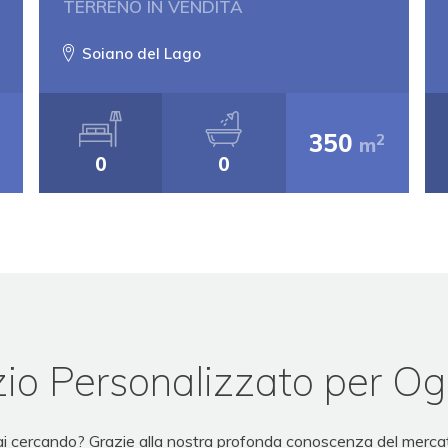
TERRENO IN VENDITA
Soiano del Lago
350
2
2
m
0
0
io Personalizzato per Og
tai cercando? Grazie alla nostra profonda conoscenza del mercat