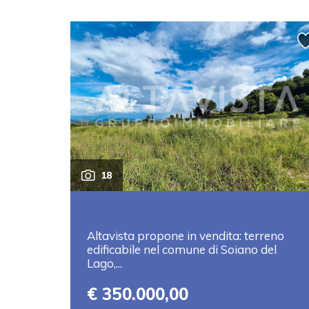
18
Altavista propone in vendita: terreno
edificabile nel comune di Soiano del
Lago,...
€ 350.000,00