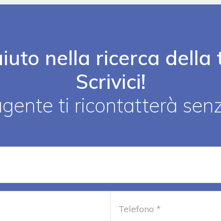
iuto nella ricerca dell
Scrivici!
gente ti ricontatterà se