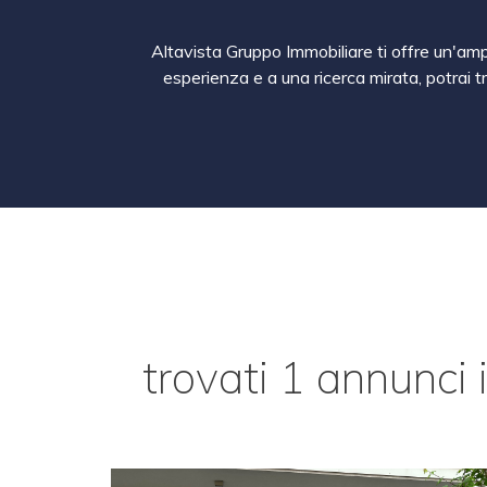
Altavista Gruppo Immobiliare ti offre un'ampi
esperienza e a una ricerca mirata, potrai t
trovati 1 annunci 