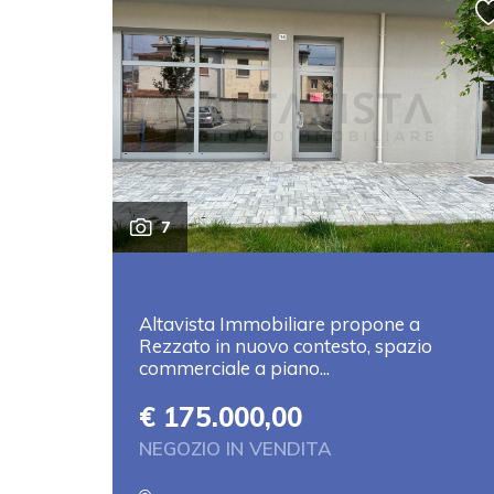
7
Altavista Immobiliare propone a
Rezzato in nuovo contesto, spazio
commerciale a piano...
€ 175.000,00
NEGOZIO IN VENDITA