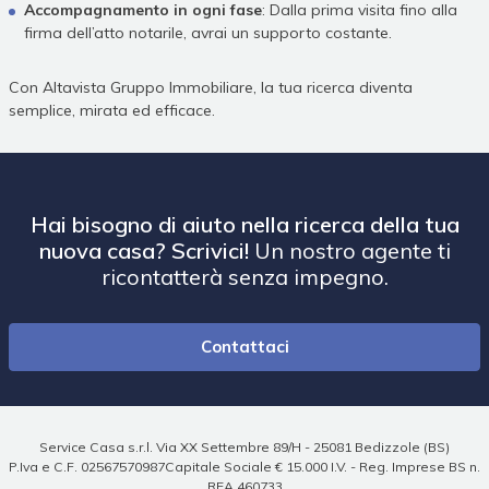
Accompagnamento in ogni fase
: Dalla prima visita fino alla
firma dell’atto notarile, avrai un supporto costante.
Con Altavista Gruppo Immobiliare, la tua ricerca diventa
semplice, mirata ed efficace.
Hai bisogno di aiuto nella ricerca della tua
nuova casa? Scrivici!
Un nostro agente ti
ricontatterà senza impegno.
Contattaci
Service Casa s.r.l. Via XX Settembre 89/H - 25081 Bedizzole (BS)
P.Iva e C.F. 02567570987Capitale Sociale € 15.000 I.V. - Reg. Imprese BS n.
REA 460733