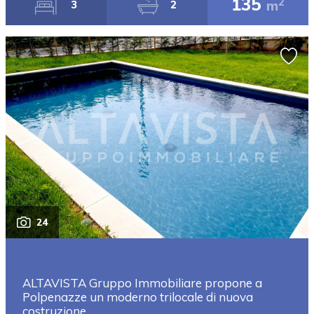
135
2
m
3
2
24
ALTAVISTA Gruppo Immobiliare propone a
Polpenazze un moderno trilocale di nuova
costruzione,...