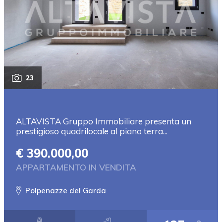
23
ALTAVISTA Gruppo Immobiliare presenta un
prestigioso quadrilocale al piano terra...
€ 390.000,00
APPARTAMENTO IN VENDITA
Polpenazze del Garda